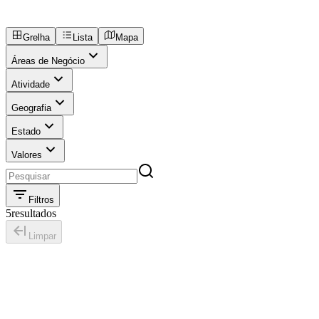
Grelha
Lista
Mapa
Áreas de Negócio
Atividade
Geografia
Estado
Valores
Filtros
5
resultados
Limpar