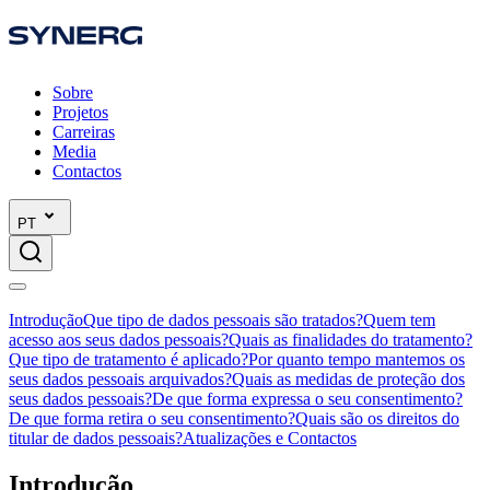
Sobre
Projetos
Carreiras
Media
Contactos
PT
Introdução
Que tipo de dados pessoais são tratados?
Quem tem
acesso aos seus dados pessoais?
Quais as finalidades do tratamento?
Que tipo de tratamento é aplicado?
Por quanto tempo mantemos os
seus dados pessoais arquivados?
Quais as medidas de proteção dos
seus dados pessoais?
De que forma expressa o seu consentimento?
De que forma retira o seu consentimento?
Quais são os direitos do
titular de dados pessoais?
Atualizações e Contactos
Introdução